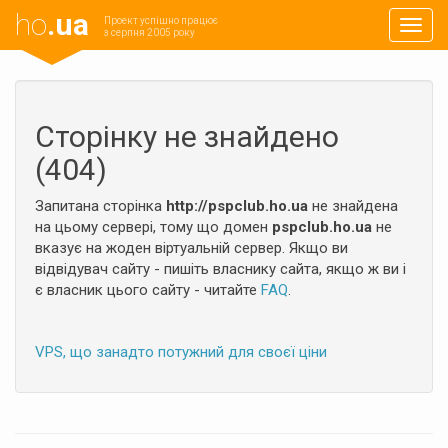
ho
.ua
Проект успішно працює
Навиг
з серпня 2005 року
Сторінку не знайдено
(404)
Запитана сторінка
http://pspclub.ho.ua
не знайдена
на цьому сервері, тому що домен
pspclub.ho.ua
не
вказує на жоден віртуальній сервер. Якщо ви
відвідувач сайту - пишіть власнику сайта, якщо ж ви і
є власник цього сайту - читайте
FAQ
.
VPS, що занадто потужний для своєї ціни